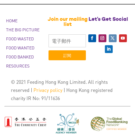
Join our mailing
Let’s Get Social
HOME
list
THE BIG PICTURE
FOOD WASTED
FOOD WANTED
訂閱
FOOD BANKED
RESOURCES
© 2021 Feeding Hong Kong Limited. All rights
reserved |
Privacy policy
| Hong Kong registered
charity IR No: 91/11636