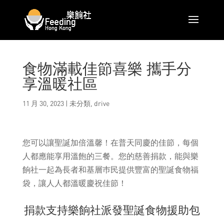
食物滿載佳節喜樂 攜手分
享溫暖社區
11 月 30, 2023
|
未分類
,
drive
您可以讓聖誕加倍溫馨！在普天同慶的佳節，每個
人都應能享用溫飽的三餐。您的慈善捐款，能與樂
餉社一起為長者和基層巿民提供豐富的聖誕食物福
袋，讓人人都溫暖慶祝佳節！
捐款支持樂餉社派發聖誕食物援助包