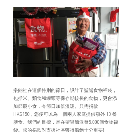
樂餉社在這個特別的節日，設計了聖誕食物福袋，
包括米、麵食和罐頭等保存期較長的食物，更會添
加節慶小食，令節日加倍溫暖。只需捐款
HK$150，您便可以為一個兩人家庭提供額外 10 餐
膳食。我們的目標，是在聖誕節派發5,000個食物福
袋。您的捐款對支援社區獲得溫飽十分重要!