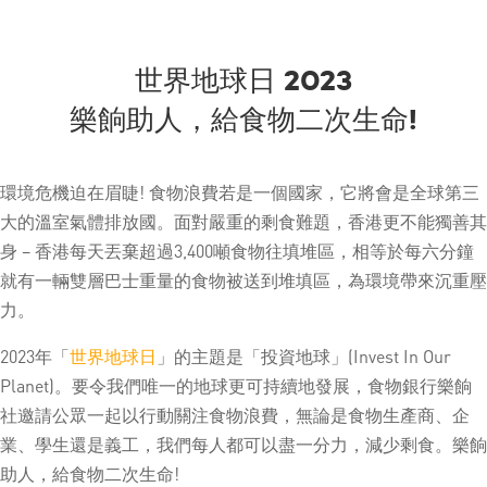
世界地球日 2023
樂餉助人，給食物二次生命!
環境危機迫在眉睫! 食物浪費若是一個國家，它將會是全球第三
大的溫室氣體排放國。面對嚴重的剩食難題，香港更不能獨善其
身 – 香港每天丟棄超過3,400噸食物往填堆區，相等於每六分鐘
就有一輛雙層巴士重量的食物被送到堆填區，為環境帶來沉重壓
力。
2023年「
世界地球日
」的主題是「投資地球」(Invest In Our
Planet)。要令我們唯一的地球更可持續地發展，食物銀行樂餉
社邀請公眾一起以行動關注食物浪費，無論是食物生產商、企
業、學生還是義工，我們每人都可以盡一分力，減少剩食。樂餉
助人，給食物二次生命!