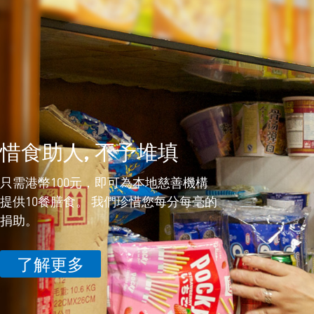
惜食助人, 不予堆填
只需港幣100元，即可為本地慈善機構
提供10餐膳食。 我們珍惜您每分每毫的
捐助。
了解更多