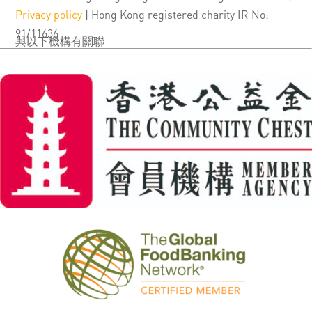
Privacy policy
| Hong Kong registered charity IR No:
91/11636
與以下機構有關聯