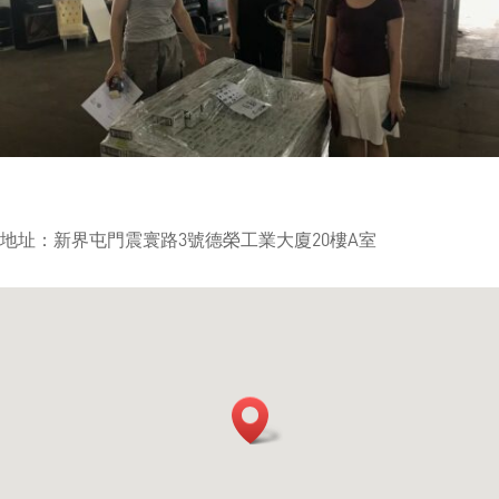
地址：新界屯門震寰路3號德榮工業大廈20樓A室