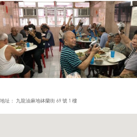
地址： 九龍油麻地砵蘭街 69 號 1 樓