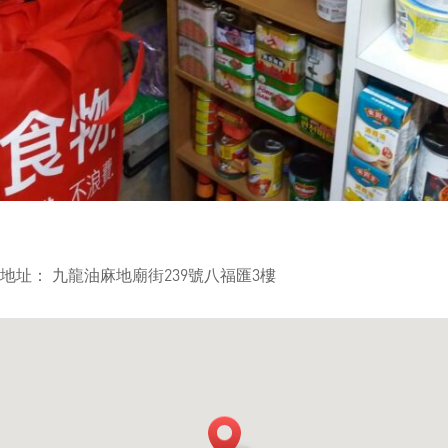
地址： 九龍油麻地廟街239號八福匯3樓