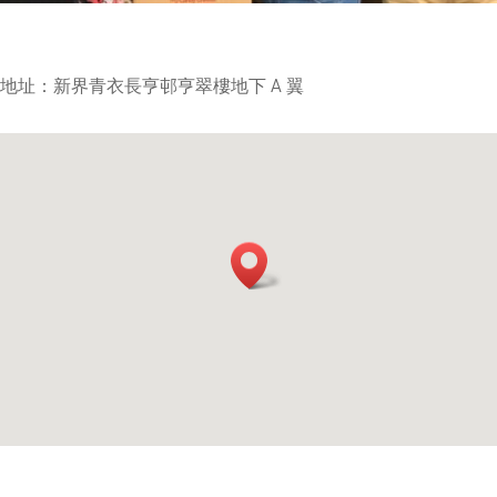
地址：新界青衣長亨邨亨翠樓地下 A 翼